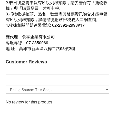
2.若日後您需申報綜所稅列舉扣除，請妥善保存「捐物收
據」與「購買發票」才可申報。
3.捐物收據抬頭、品名、數量需與發票資訊吻合才能申報
綜所稅列舉扣除，詳情請見財政部稅務入口網查詢。
4.
收據相關問題連繫電話:
02-2392-2993#17
總代理：食享企業有限公司
07-2850969
客服專線：
98
2
地 址：高雄市新興區八德二路
號
樓
Customer Reviews
No review for this product