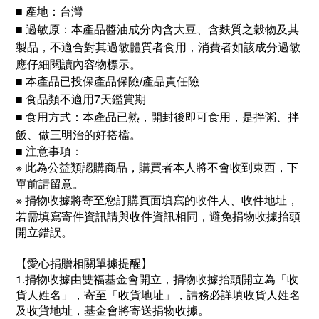
■ 產地：台灣
本產品醬油成分內含大豆、含麩質之穀物及其
■ 過敏原：
製品，不適合對其過敏體質者食用，消費者如該成分過敏
應仔細閱讀內容物標示。
■ 本產品已投保產品保險
/
產品責任險
食品類不適用7天鑑賞期
■
本產品已熟，開封後即可食用，是拌粥、拌
■ 食用方式：
飯、做三明治的好搭檔。
■ 注意事項：
※
此為公益類認購商品，購買者本人將不會收到東西，下
單前請留意。
※
捐物收據將寄至您訂購頁面填寫的收件人、收件地址，
若需填寫寄件資訊請與收件資訊相同，避免捐物收據抬頭
開立錯誤。
【愛心捐贈相關單據提醒】
1.捐物收據由
雙福基金會開立，捐物收據抬頭開立為「收
貨人姓名」，寄至「收貨地址」，請務必詳填收貨人姓名
及收貨地址，基金會
將寄送捐物收據。