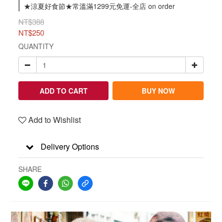
★涼夏好食節★常溫滿1299元免運-全店 on order
NT$388
NT$250
QUANTITY
ADD TO CART
BUY NOW
Add to Wishlist
Delivery Options
SHARE