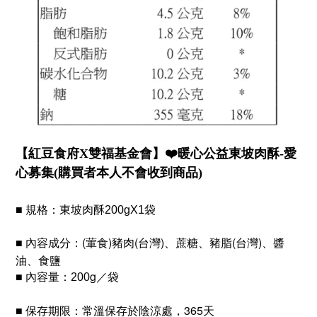
【紅豆食府X雙福基金會】❤️暖心公益東坡肉酥-愛
心募集(購買者本人不會收到商品)
■ 規格
：東坡肉酥200gX1袋
(葷食)
豬肉(台灣)、蔗糖、豬脂(台灣)、醬
■ 內容成分
：
油、食鹽
g／袋
■ 內容量：200
常溫保存於陰涼處，365天
■ 保存期限：