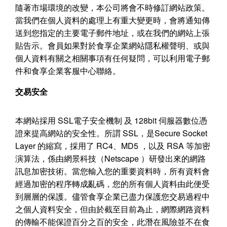
隨著市場環境的改變，本公司將會不時修訂網站政策。
當我們在個人資料的處理上有重大變更時，會將通知傳
送到您指定的主要電子郵件地址，或在我們的網站上張
貼告示。會員如果對於食享企業網站隱私權聲明、或與
個人資料有關之相關事項有任何疑問，可以利用電子郵
件和食享企業客服中心聯絡。
交易安全
本網站採用
SSL
電子安全機制 及
128bit
伺服器數位憑
證來提高網站的安全性。所謂
SSL
，是
Secure Socket
Layer
的縮寫，採用了
RC4
、
MD5
，以及
RSA
等加密
演算法，係由網景科技（
Netscape
）研發出來的網路
訊息加密技術。當您輸入您的重要資料時，所有資料會
經過加密的程序轉成亂碼，您的所有個人資料由此便受
到層層的保護。儘管食享企業已盡力保護您交易過程中
之個人資料安全，但由於截至目前為止，網際網路資料
的傳輸不能保證百分之百的安全，此潛在風險並不在食