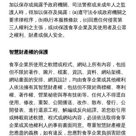
加以保存或揭露予政府機關、司法警察或未成年人之監
護人時，得加以保存及揭露：
(a)
遵守法令或政府機關之
要求律程序，
(b)
執行本服務條款，
(c)
回應任何侵害第
三人權利之主張，或
(d)
保護食享企業及其使用者及公眾
之權利、財產或個人安全。
智慧財產權的保護
食享企業所使用之軟體或程式、網站上所有內容，包括
但不限於著作、圖片、檔案、資訊、資料、網站架構、
網站畫面的安排、網頁設計，均由食享企業或其他權利
人依法擁有其智慧財產權，包括但不限於商標權、專利
權、著作權、營業秘密與專有技術等。任何人不得逕自
使用、修改、重製、公開播送、改作、散布、發行、公
開發表、進行還原工程、解編或反向組譯。若您欲引用
或轉載前述軟體、程式或網站內容，必須依法取得食享
企業或其他權利人的事前書面同意。尊重智慧財產權是
您應盡的義務，如有違反，您應對食享企業負損害賠償