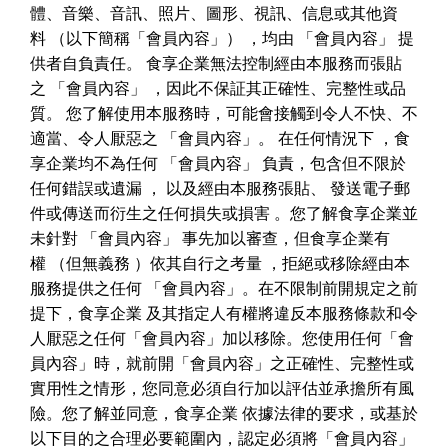
體、音樂、音訊、照片、圖形、視訊、信息或其他資
料
（以下簡稱「會員內容」）
，均由
「會員內容」
提
供者自負責任。
食享企業無法控制經由本服務而張貼
之
「會員內容」
，因此不保証其正確性、完整性或品
質。
您了解使用本服務時，可能會接觸到令人不快、不
適當、令人厭惡之
「會員內容」。
在任何情況下
，食
享企業均不為任何
「會員內容」
負責，包含但不限於
任何錯誤或遺漏
，
以及經由本服務張貼、
發送電子郵
件或傳送而衍生之任何損失或損害
。您了解食享企業並
未針對
「會員內容」
事先加以審查，但食享企業有
權
（但無義務
）依其自行之考量
，拒絕或移除經由本
服務提供之任何
「會員內容」。在不限制前開規定之前
提下，食享企業
及其指定人有權將違反本服務條款和令
人厭惡之任何「會員內容」加以移除。您使用任何「會
員內容」時，就前開「會員內容」之正確性、完整性或
實用性之情形，您同意必須自行加以評估並承擔所有風
險。您了解並同意，食享企業
依據法律的要求，或基於
以下目的之合理必要範圍內，認定必須將「會員內容」