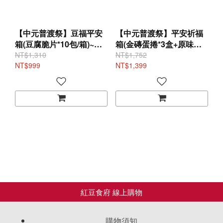
【中元普渡祭】豆福平安
【中元普渡祭】平安祈福
箱(豆腐脆片*10包/箱)~免
箱(金磚蛋捲*3盒+原味娃
運送到家!
娃酥*3盒+豆腐脆片*3包
NT$1,310
NT$1,752
NT$999
+東坡肉酥*1包+方方拉麵
NT$1,399
*4包/箱)~免運送到家!
購物須知