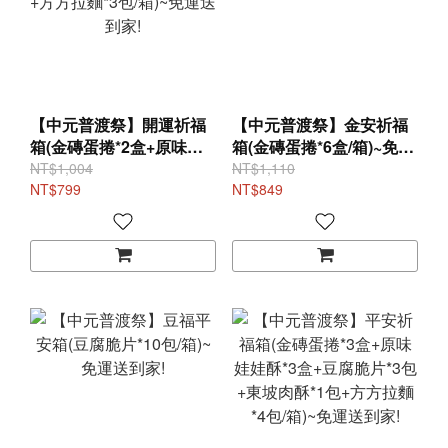
【中元普渡祭】開運祈福
【中元普渡祭】金安祈福
箱(金磚蛋捲*2盒+原味娃
箱(金磚蛋捲*6盒/箱)~免運
娃酥*2盒+豆腐脆片*2包
送到家!
NT$1,004
NT$1,110
+方方拉麵*3包/箱)~免運送
NT$799
NT$849
到家!