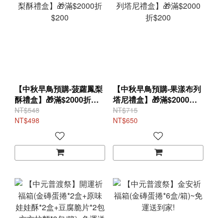
【中秋早鳥預購-菠蘿鳳梨
【中秋早鳥預購-果漾布列
酥禮盒】🎁滿$2000折
塔尼禮盒】🎁滿$2000折
$200
$200
NT$548
NT$715
NT$498
NT$650