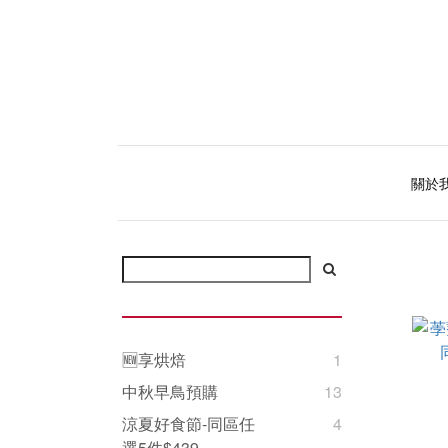
關於
🆕享烘焙
1
中秋早鳥預購
13
涼夏好食節-同區任
4
選5件$439