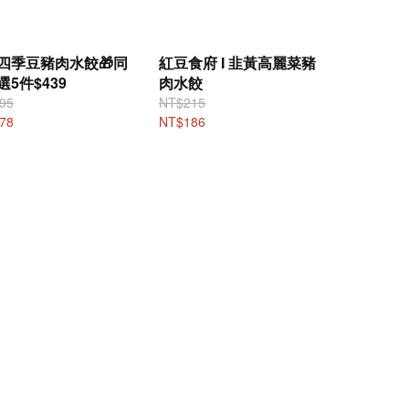
四季豆豬肉水餃🎁同
紅豆食府 I 韭黃高麗菜豬
選5件$439
肉水餃
95
NT$215
78
NT$186