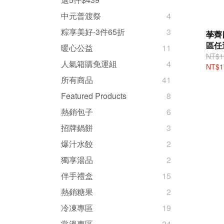
中元普渡祭
4
粽享美好-3件65折
3
荸薺
區任
暖心公益
11
NT$1
人氣箱購免運組
4
NT$1
所有商品
41
Featured Products
8
熱銷包子
6
招牌鍋餅
3
爆汁水餃
2
獨享湯品
2
伴手禮盒
15
熱銷糖果
2
冷凍專區
19
常溫專區
24