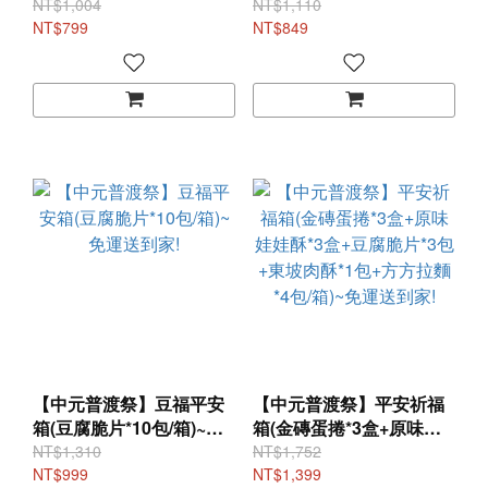
娃酥*2盒+豆腐脆片*2包
送到家!
NT$1,004
NT$1,110
+方方拉麵*3包/箱)~免運送
NT$799
NT$849
到家!
【中元普渡祭】豆福平安
【中元普渡祭】平安祈福
箱(豆腐脆片*10包/箱)~免
箱(金磚蛋捲*3盒+原味娃
運送到家!
娃酥*3盒+豆腐脆片*3包
NT$1,310
NT$1,752
NT$999
+東坡肉酥*1包+方方拉麵
NT$1,399