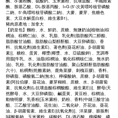
酶、α-澱粉酶、硫酸鈣、玉米澱粉、抗壞血酸、半纖維素
酶、胺基乙酸、DL-胺基丙酸、I+G (5'-次黃嘌呤核苷磷酸
二鈉、5'-鳥嘌呤核苷磷酸二鈉)、大麥、麥芽、焦糖色
素、大豆水解蛋白粉、維生素B1)。
豬肉原產地：加拿大
【奶皇包】麵粉、水、鮮奶、蔗糖、無鹽奶油[植物油(棕
櫚油、棕櫚仁油)、水、乳脂、乳化劑(脂肪酸丙二醇酯、
脂肪酸甘油酯、脂肪酸山梨醇酐酯、大豆卵磷脂)、香
料、抗氧化劑(維生素E)、著色劑(葵花籽油、β-胡蘿蔔
素)]、糖粉、蛋黃、椰漿(椰漿、水、亞硫酸鉀) 、烹調專
用脂[牛乳、水、油脂(棕櫚油、氫化棕櫚核仁油、無水奶
油)、乳粉、乳化劑(脂肪酸甘油酯、聚山梨醇酐脂肪酸酯
六十)、粘稠劑(乾酪素鈉、鹿角菜膠、刺槐豆膠)、香料、
卵磷脂、磷酸氫二鈉(無水)、檸檬酸鈉、蔗糖、β-胡蘿蔔
素(阿拉伯膠、葵花油、麥芽糊精、蔗糖、水、β-胡蘿蔔
素、抗氧化劑(L-抗壞血酸棕櫚酸酯、維生素E))]、酵母(天
然酵母、水、大豆卵磷脂)、鹹蛋黃、黃豆粉、棕櫚油、
動物明膠、乳香粉[玉米澱粉、奶粉、香料(中鏈三酸甘油
酯、三乙酸甘油酯、花生油)、二氧化矽、芥花油、葵花
油、β-胡蘿蔔素、維生素E(抗氧化劑)]、洋菜膠、膨脹劑
[碳酸氫鈉、玉米澱粉、碳酸鈣、DL-酒石酸、檸檬酸、磷