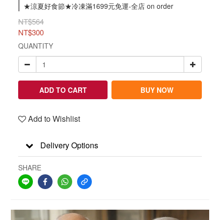
★涼夏好食節★冷凍滿1699元免運-全店 on order
NT$564
NT$300
QUANTITY
ADD TO CART
BUY NOW
Add to Wishlist
Delivery Options
SHARE