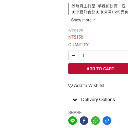
🎁每月主打星~芋粿煎餅買一送一 on s
★涼夏好食節★冷凍滿1699元免運-
Show more
NT$175
NT$158
QUANTITY
ADD TO CART
Add to Wishlist
Delivery Options
SHARE