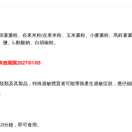
樹薯澱粉、在來米粉(在來米粉、玉米澱粉、小麥澱粉、馬鈴薯澱粉
、鹽、L-麩酸鈉、白胡椒粉。
有效期限2027/01/05
殼類及其製品，特殊過敏體質者可能導致產生過敏症狀，應仔細
險
10分鐘，即可食用。