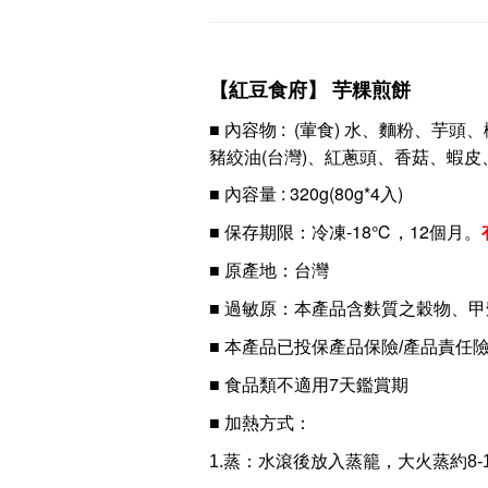
【紅豆食府】
芋粿煎餅
(葷食)
水、麵粉、芋頭、
■ 內容物
:
豬絞油(台灣)、紅蔥頭、香菇、蝦皮
320g(80g*4入)
■ 內容量 :
冷凍-18℃，12個月
。
■ 保存期限：
■ 原產地：台灣
本產品含麩質之穀物、甲
■ 過敏原：
■ 本產品已投保產品保險
/
產品責任
食品類不適用7天鑑賞期
■
■ 加熱方式
：
1.蒸：水滾後放入蒸籠，大火蒸約8-