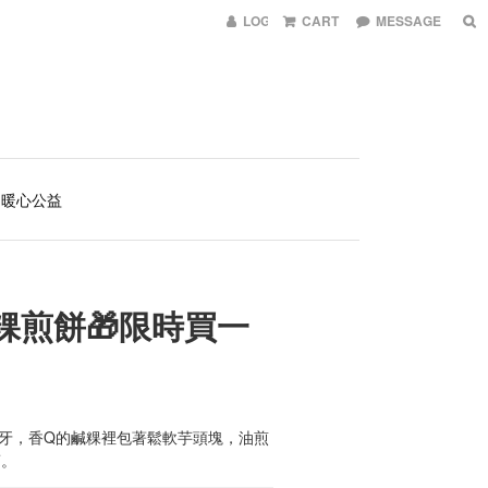
LOG IN
CART
MESSAGE
暖心公益
粿煎餅🎁限時買一
牙，香Q的鹹粿裡包著鬆軟芋頭塊，油煎
蕾。