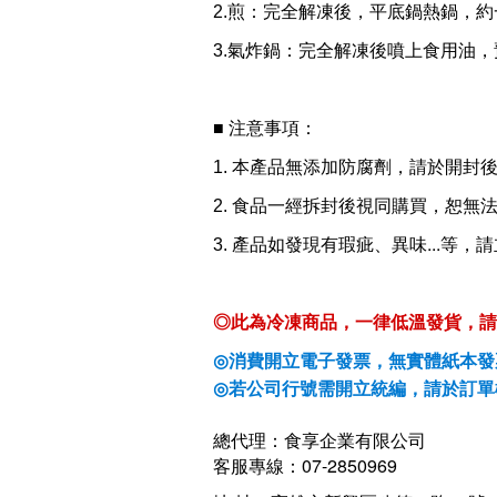
2.煎：完全解凍後，平底鍋熱鍋，
3.氣炸鍋：完全解凍後噴上食用油，
■ 注意事項：
1.
本產品無添加防腐劑，請於開封
2. 食品一經拆封後視同購買，恕無
...
3.
產品如發現有瑕疵、異味
等，請
◎
此為冷凍商品，一律低溫發貨，請
消費開立電子發票，無實體紙本發
◎
若公司行號需開立統編，請於訂單
◎
總代理：食享企業有限公司
07-2850969
客服專線：