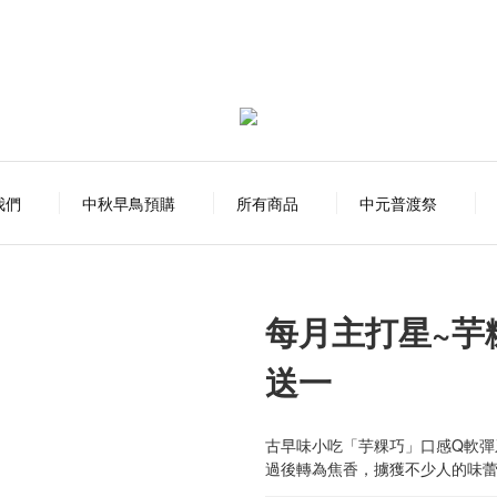
我們
中秋早鳥預購
所有商品
中元普渡祭
每月主打星~芋
送一
古早味小吃「芋粿巧」口感Q軟彈
過後轉為焦香，擄獲不少人的味