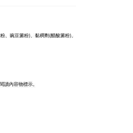
、豌豆澱粉)、黏稠劑(醋酸澱粉)、
閱讀內容物標示。