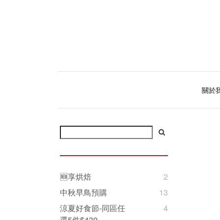
關於
🆕享烘焙
2
中秋早鳥預購
13
涼夏好食節-同區任
4
選5件$439