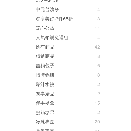
中元普渡祭
4
粽享美好-3件65折
3
暖心公益
11
人氣箱購免運組
4
所有商品
42
精選商品
8
熱銷包子
6
招牌鍋餅
3
爆汁水餃
2
獨享湯品
2
伴手禮盒
15
熱銷糖果
2
冷凍專區
20
常溫專區
24