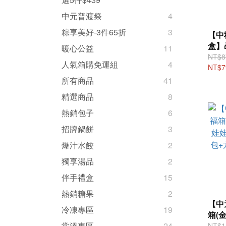
中元普渡祭
4
粽享美好-3件65折
3
【中
盒】
暖心公益
11
NT$8
人氣箱購免運組
4
NT$7
所有商品
41
精選商品
8
熱銷包子
6
招牌鍋餅
3
爆汁水餃
2
獨享湯品
2
伴手禮盒
15
熱銷糖果
2
【中
冷凍專區
19
箱(
娃酥
常溫專區
24
NT$1