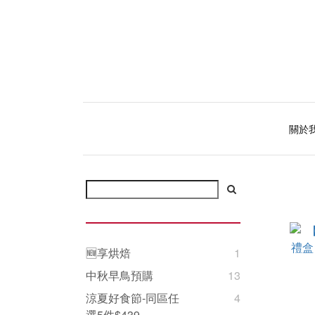
關於
🆕享烘焙
1
中秋早鳥預購
13
涼夏好食節-同區任
4
選5件$439