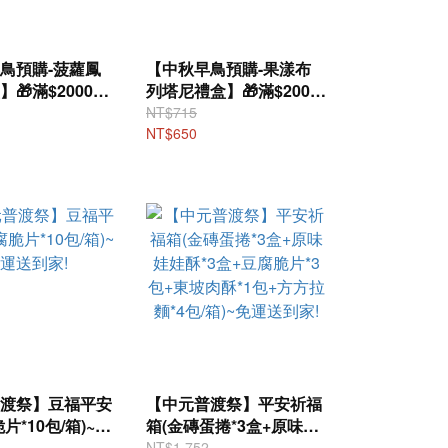
鳥預購-菠蘿鳳
【中秋早鳥預購-果漾布
🎁滿$2000折
列塔尼禮盒】🎁滿$2000
折$200
NT$715
NT$650
渡祭】豆福平安
【中元普渡祭】平安祈福
片*10包/箱)~免
箱(金磚蛋捲*3盒+原味娃
!
娃酥*3盒+豆腐脆片*3包
NT$1,752