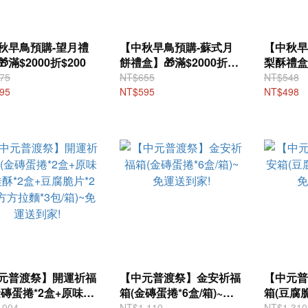
秋早鳥預購-望月禮
【中秋早鳥預購-蘇式月
【中秋早
滿$2000折$200
餅禮盒】🎁滿$2000折
梨酥禮盒】
$200
$200
75
NT$655
NT$548
95
NT$595
NT$498
元普渡祭】開運祈福
【中元普渡祭】金安祈福
【中元普
金磚蛋捲*2盒+原味娃
箱(金磚蛋捲*6盒/箱)~免
箱(豆腐脆
*2盒+豆腐脆片*2包
運送到家!
運送到家
,004
NT$1,110
NT$1,310