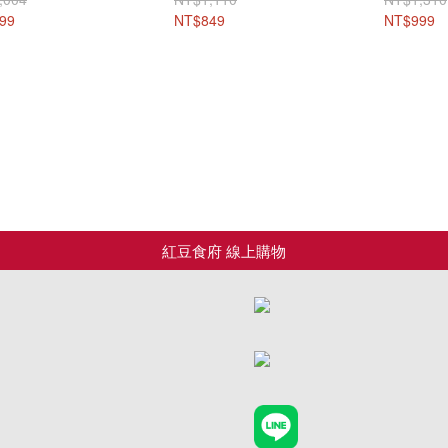
方拉麵*3包/箱)~免運
99
NT$849
NT$999
家!