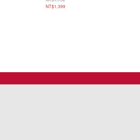
+東坡肉酥*1包+方方拉麵
NT$1,399
*4包/箱)~免運送到家!