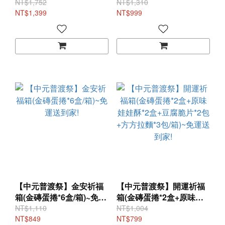
娃酥*3盒+豆腐脆片*3包
運送到家!
NT$1,752
NT$1,310
+東坡肉酥*1包+方方拉麵
NT$1,399
NT$999
*4包/箱)~免運送到家!
【中元普渡祭】金安祈福
【中元普渡祭】開運祈福
箱(金磚蛋捲*6盒/箱)~免運
箱(金磚蛋捲*2盒+原味娃
送到家!
娃酥*2盒+豆腐脆片*2包
NT$1,110
NT$1,004
NT$849
+方方拉麵*3包/箱)~免運送
NT$799