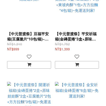
【中元普渡祭】豆福平安
【中元普渡祭】平安祈福
箱(豆腐脆片*10包/箱)~免
箱(金磚蛋捲*3盒+原味娃
運送到家!
娃酥*3盒+豆腐脆片*3包
NT$1,310
NT$1,752
NT$999
+東坡肉酥*1包+方方拉麵
NT$1,399
*4包/箱)~免運送到家!