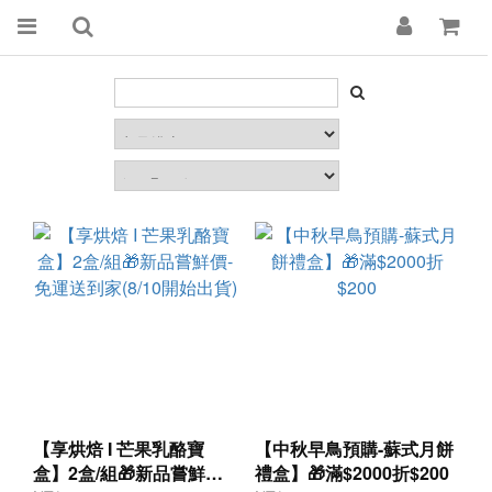
【享烘焙 I 芒果乳酪寶
【中秋早鳥預購-蘇式月餅
盒】2盒/組🎁新品嘗鮮價-
禮盒】🎁滿$2000折$200