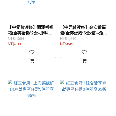
【中元普渡祭】開運祈福
【中元普渡祭】金安祈福
箱(金磚蛋捲*2盒+原味娃
箱(金磚蛋捲*6盒/箱)~免運
娃酥*2盒+豆腐脆片*2包
送到家!
NT$1,004
NT$1,110
+方方拉麵*3包/箱)~免運送
NT$799
NT$849
到家!