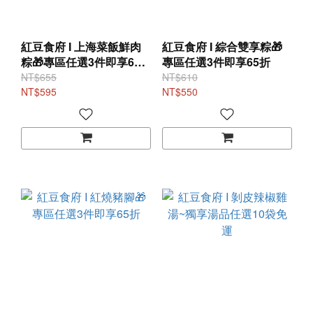
紅豆食府 I 上海菜飯鮮肉
紅豆食府 I 綜合雙享粽🎁
粽🎁專區任選3件即享65
專區任選3件即享65折
折
NT$655
NT$610
NT$595
NT$550