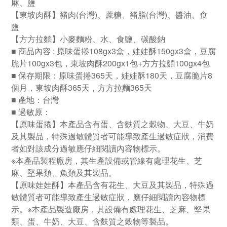
麻、鹽
【東坡肉酥】豬肉(台灣)、蔗糖、豬脂(台灣)、醬油、食
鹽
【方方拉麵】小麥麵粉、水、食鹽、碳酸鈉
■ 商品內容 : 原味蛋捲108gx3盒，娃娃酥150gx3盒，豆腐
脆片100gx3包，東坡肉酥200gx1包+方方拉麵100gx4包
■ 保存期限：原味蛋捲365天，娃娃酥180天，豆腐脆片8
個月，東坡肉酥365天，方方拉麵365天
■ 產地：台灣
■ 過敏原
：
【
原味蛋捲】本產品含有蛋、含麩質之穀物、大豆、牛奶
及其製品，特殊過敏體質者可能導致產生過敏症狀，消費
者如對該成分過敏應仔細閱讀內容物標示。
※本產品製程廠房，其生產設備或管線有處理花生、芝
麻、堅果類、魚類及其製品。
【原味娃娃酥】本產品含有花生、大豆及其製品，特殊過
敏體質者可能導致產生過敏症狀，應仔細閱讀內容物標
示。※本產品製造廠房，其設備有處理花生、芝麻、堅果
類、蛋、牛奶、大豆、含麩質之穀物等製品。