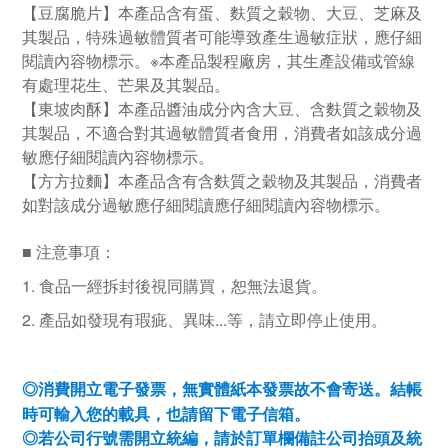
【豆腐脆片】本產品含有蛋、麩質之穀物、大豆、芝麻及
其製品，特殊過敏體質者可能導致產生過敏症狀，應仔細
閱讀內容物標示。※本產品製程廠房，其生產設備或管線
有處理花生、芒果及其製品。
【東坡肉酥】本產品醬油成分內含大豆、含麩質之穀物及
其製品，不適合對其過敏體質者食用，消費者如該成分過
敏應仔細閱讀內容物標示。
【方方拉麵】本產品含有含麩質之穀物及其製品，消費者
如對該成分過敏應仔細閱讀應仔細閱讀內容物標示。
■ 注意事項：
1.
食品一經拆封後視同購買，恕無法退貨。
2.
產品如發現有瑕疵、異味
...
等，請立即停止使用。
消費開立電子發票，無實體紙本發票故不會寄送。結帳
◎
時可輸入您的載具，也請留下電子信箱。
若公司行號需開立統編，請於訂單欄備註公司抬頭及統
◎