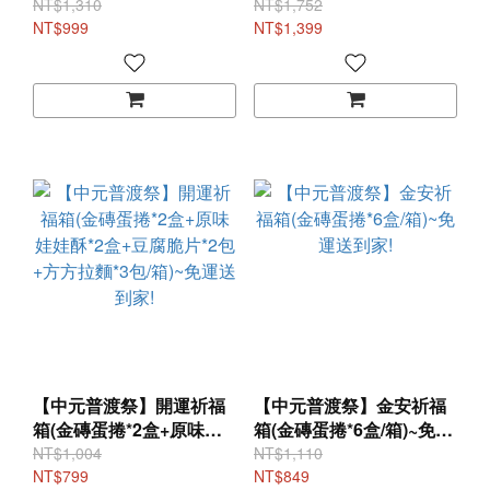
運送到家!
娃酥*3盒+豆腐脆片*3包
NT$1,310
NT$1,752
NT$999
+東坡肉酥*1包+方方拉麵
NT$1,399
*4包/箱)~免運送到家!
【中元普渡祭】開運祈福
【中元普渡祭】金安祈福
箱(金磚蛋捲*2盒+原味娃
箱(金磚蛋捲*6盒/箱)~免運
娃酥*2盒+豆腐脆片*2包
送到家!
NT$1,004
NT$1,110
+方方拉麵*3包/箱)~免運送
NT$799
NT$849