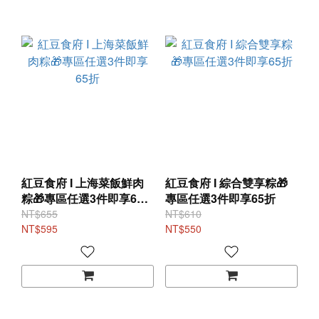
紅豆食府 I 上海菜飯鮮肉
紅豆食府 I 綜合雙享粽🎁
粽🎁專區任選3件即享65
專區任選3件即享65折
折
NT$655
NT$610
NT$595
NT$550